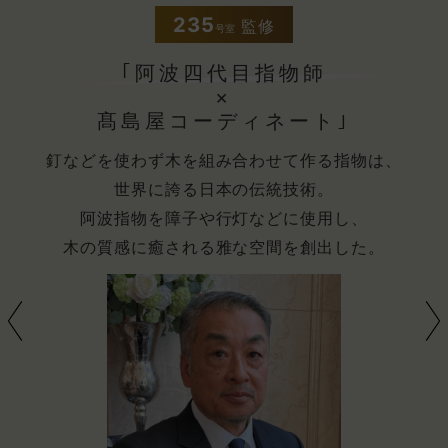
109
監修
号室
｢京町屋の匠
×
髙島屋コーディネート｣
は、
京都の町家は、自然を遮断するのではな
自然環境の中でそれを取り入れて、四季折々を
京町家のそんな伝統を重んじ機能的な住ま
。
風情を両立させる。