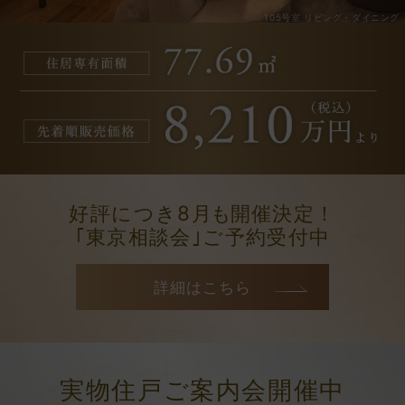
235号室 リビング・ダイニング
105号室 リビング・ダイニング
好評につき8月
も
開催決定！
｢東京相談会｣ご予約受付中
詳細はこちら
実物住戸ご案内会開催中