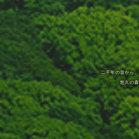
二千年の昔から
悠久の