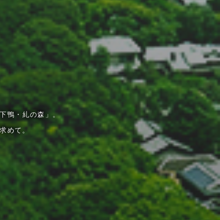
下鴨・糺の森」。
求めて。