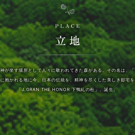
、神が坐す場所として
人々に敬われてきた森がある。
その名は、「
森に抱かれる地に今、日本の伝統を、
精神を尽くした美しき邸宅を
「J.GRAN THE HONOR 下鴨糺の杜」、誕生。