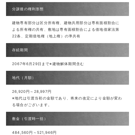
分譲後の権利形態
建物専有部分は区分所有権、建物共用部分は専有面積割合に
よる所有権の共有、敷地は専有面積割合による借地借家法第
22条、定期借地権（地上権）の準共有
存続期間
2067年6月29日まで※建物解体期間含む
地代（月額）
26,920円～28,997円
※地代は引渡当初の金額であり、将来の改定により金額が変わ
る場合がございます。
敷金（引渡時一括）
484,560円～521,946円