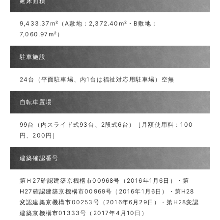
延床面積
9,433.37m²（A敷地：2,372.40m²・B敷地：
7,060.97m²）
駐車施設
24台（平面駐車場、内1台は福祉対応用駐車場）空無
自転車置場
99台（内スライド式93台、2段式6台）［月額使用料：100
円、200円］
建築確認番号
第Ｈ27確認建築京機構市00968号（2016年1月6日）・第
H27確認建築京機構市00969号（2016年1月6日）・第H28
変認建築京機構市00253号（2016年6月29日）・第H28変認
建築京機構市01333号（2017年4月10日）