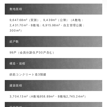
敷地面積
9,647.68m²（実測）、9,439m²（公簿）（A敷地：
2,431.70m²・B敷地：6,915.98m²・自主管理公園：
300m²）
総戸数
99戸（会員分譲住戸30戸含む）
構造・規模
鉄筋コンクリート造3階建
建築面積
3,704.13m²（A敷地958.89m²・B敷地2,745.24m²）