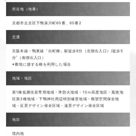
所在地（地番）
京都市左京区下鴨泉川町60番、60番2
交通
京阪本線・鴨東線「出町柳」駅徒歩9分（北側出入口）/徒歩5
※
分
（南側出入口）
※敷地に接する橋を利用した場合
地域・地区
第1種低層住居専用地域・準防火地域・10ｍ高度地区・風致地
区第3種地域・下鴨神社周辺特別修景地域・眺望空間保全地
域・近景デザイン保全区域・遠景デザイン保全区域
地目
境内地