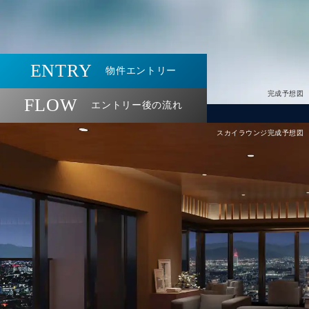
夏季休業とさせていただきます。
ENTRY
物件エントリー
完成予想図
FLOW
エントリー後の流れ
※1 1995年以降京都府で供給された分譲マンションで38階は最高層となります。(199
スカイラウンジ完成予想図
スカイラウンジ完成予想図
外観・再開発完成予想図
外観完成予想図
5年1月～2025年7月：MRC調べ)
※2 JR向日町駅周辺地区地区計画 (2028年度竣工予定)。 事業完成は遅れる場合があ
ります。 2028年まち開き駅前広場完成予定。2026年7月時点、工事中。
※掲載の完成予想図は計画段階の図面を基に描いた外観完成予想図と周辺の環境写
真(2025年2月、京都駅付近のビルより撮影)を合成・CG加工したもので実際とは異
なります。また、外観形状の細部、設備機器等は表現しておらず、今後変更にな
る場合があります。
※掲載の外観完成予想図は計画段階の図面を基に描いた外観・再開発完成予想図と
周辺の環境写真(2025年7月撮影)を合成・CG加工したもので実際とは異なります。
また、外観形状の細部、設備機器等は表現しておらず、今後変更になる場合があ
ります。
※スカイラウンジ完成予想CGの眺望写真は現地18階相当の高さから撮影（2025年7
月）したもので、実際の眺望とは異なります。眺望・景観は、今後の周辺環境の