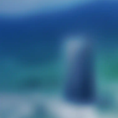
INFORMATION
物件エントリー受付中
※物件エントリーいただいた方から、
優先してモデルルームへご案内いたします。
誠に勝手ながら、8/5(水)～8/27(木)は