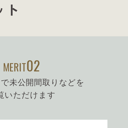
ット
02
MERIT
トで未公開間取りなどを
覧いただけます