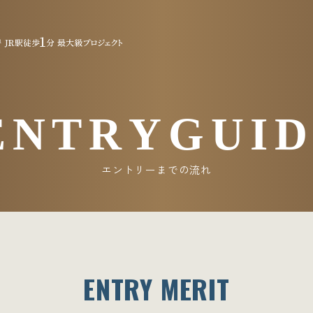
DE | 《公式》ジ
E
N
T
R
Y
G
U
I
エントリーまでの流れ
ENTRY MERIT