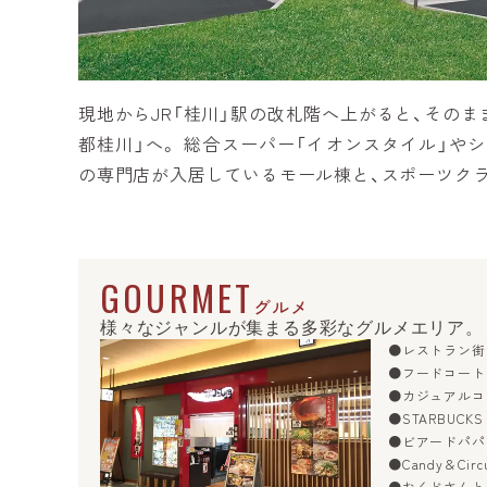
現地からJR「桂川」駅の改札階へ上がると、その
都桂川」へ。 総合スーパー「イオンスタイル」やシ
の専門店が入居しているモール棟と、スポーツク
GOURMET
グルメ
様々なジャンルが集まる多彩なグルメエリア。
●レストラン街
●フードコート（
●カジュアルコ
●STARBUCKS 
●ビアードパパ
●Candy＆Circ