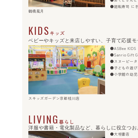
●おくどさんと
●廻転寿司 に
鶴橋風月
KIDS
キッズ
ベビーやキッズと来店しやすい、子育て応援モ
●ASBee KIDS
●Sanrio Gift G
●スヌーピータ
●子どもの遊び
●小学館の幼児
スキッズガーデン京都桂川店
LIVING
暮らし
洋服や書籍・電化製品など、
暮らしに役立つお
●大垣書店