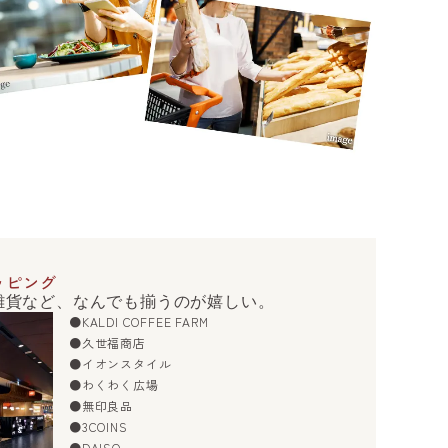
ッピング
雑貨など、なんでも揃うのが嬉しい。
●KALDI COFFEE FARM
●久世福商店
●イオンスタイル
●わくわく広場
●無印良品
●3COINS