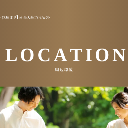
| 《公式》ジェイグ
L
O
C
A
T
I
O
周辺環境