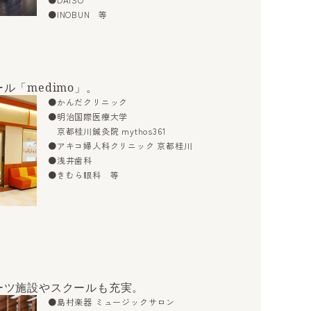
●DAISO
●INOBUN 等
ル「medimo」。
●かんだクリニック
●明治国際医療大学
京都桂川鍼灸院 mythos361
●アキコ婦人科クリニック 京都桂川
●浅井歯科
●きむら眼科 等
ーツ施設やスクールも充実。
●島村楽器 ミュージックサロン