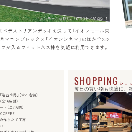
イオンモール京都桂川（徒歩3分／約220m）
ままペデストリアンデッキを通って「イオンモール京
ネマコンプレックス「イオンシネマ」のほか全232
ラブが入るフィットネス棟を気軽に利用できます。
SHOPPING
ショ
毎日の買い物も快適に。
「洛西小路」
（全23店舗）
全16店舗）
ート（全7店舗）
COFFEE
の作りたて工房
us