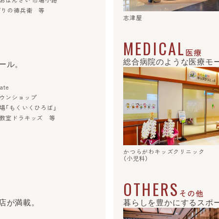
おばんざい 市場小路
ぎりの徳兵衛 等
志津屋
MEDICAL
医療
総合病院のような医療モー
ール。
ate
ウンショップ
場「もくいくひろば」
教室ドラキッズ 等
かつらがわキッズクリニック
（小児科）
OTHERS
その他
店が満載。
暮らしを豊かにするスポ