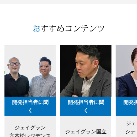
開発担当者に聞
開発担当者に聞
開発
く
く
ジェ
ジェイグラン
ジェイグラン国立
シテ
六本松レジデンス