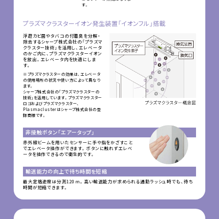
す。
プラズマクラスターイオン発生装置「イオンフル」搭載
浮遊カビ菌やタバコの付着臭を分解・
除去するシャープ株式会社の「プラズマ
クラスター技術」を活用し、エレベータ
のかご内に、プラズマクラスターイオン
を放出。エレベータ内を快適にしま
す。
※プラズマクラスターの効果は、エレベータ
の使用場所の状況や使い方によって異なり
ます。
シャープ株式会社の「プラズマクラスターの
技術」を活用しています。プラズマクラスター
ロゴおよびプラズマクラスター、
Plasmaclusterはシャープ株式会社の登
録商標です。
非接触ボタン「エアータップ」
赤外線ビームを用いたセンサーに手や指をかざすこと
でエレベータ操作ができます。ボタンに触れずエレベ
ータを操作できるので衛生的です。
輸送能力の向上で待ち時間を短縮
最大定格速度は分測120ｍ。高い輸送能力が求められる通勤ラッシュ時でも、待ち
時間が短縮できます。