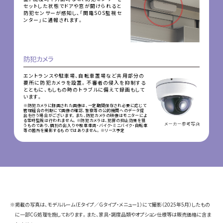
セットした状態でドアや窓が開けられると
防犯センサーが感知し、「関電SOS監視セ
ンター」に通報されます。
防犯カメラ
エントランスや駐車場、自転車置場など共用部分の
要所に防犯カメラを設置。不審者の侵入を抑制する
とともに、もしもの時のトラブルに備えて録画もして
います。
※防犯カメラに録画された画像は、一定期間保存され必要に応じて
管理組合の判断にて画像の確認、警察等の公的機関へのデータ提
出を行う場合がございます。また、防犯カメラの映像はモニターによ
る常時監視は行われません。※防犯カメラは、犯罪の抑止効果を狙
うものであり、個別の出入りや駐車車両・バイク・ミニバイク・自転車
等の箇所を撮影するものではありません。※リース予定
※掲載の写真は、モデルルーム（Eタイプ／Gタイプ・メニュー1）にて撮影（2025年5月）したもの
に一部CG処理を施しております。また、家具・調度品類やオプション仕様等は販売価格に含ま