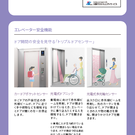
エレベーター安全機能
ドア開閉の安全を見守る「トリプルドアセンサー」
光電式ドアニック
カードアポケットセンサー
光電式多光軸センサー
乗場側に向けて赤外線ビ
かごドアの戸袋付近の赤
出入り口に赤外線ビームを
ームを照射。ドアが閉まり
外線ビームが、ドアに近づ
照射し、光のカーテンを張
かけているとき、エレベー
く手や荷物などを検知する
り巡らせて、ドアが閉まる
タに乗り込もうとする人を
とドアが開くのを一旦停止
ときの人や物の動きを検
検知すると、ドアを開きま
します。
知。閉まりかけたドアを開
す※。
きます。
※乗場に人が立ち続けている
とドアが閉まらない場合があ
ります。ドアが閉まり切る直前
はセンサーが無効になりま