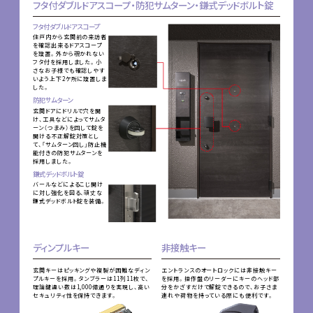
フタ付ダブルドアスコープ・防犯サムターン・鎌式デッドボルト錠
フタ付ダブルドアスコープ
住戸内から玄関前の来訪者
を確認出来るドアスコープ
を設置。外から覗かれない
フタ付を採用しました。小
さなお子様でも確認しやす
いよう上下2ケ所に設置しま
した。
防犯サムターン
玄関ドアにドリルで穴を開
け、工具などによってサムタ
ーン（つまみ）を回して錠を
開ける不正解錠対策とし
て、「サムターン回し」防止機
能付きの防犯サムターンを
採用しました。
鎌式デッドボルト錠
バールなどによるこじ開け
に対し強化を図る、頑丈な
鎌式デッドボルト錠を装備。
ディンプルキー
非接触キー
玄関キーはピッキングや複製が困難なディン
エントランスのオートロックには非接触キー
プルキーを採用。タンブラーは11列11枚で、
を採用。操作盤のリーダーにキーのヘッド部
理論鍵違い数は1,000億通りを実現し、高い
分をかざすだけで解錠できるので、お子さま
セキュリティ性を保持できます。
連れや荷物を持っている際にも便利です。