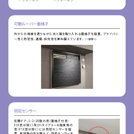
可動ルーバー面格子
外からの視線を遮りながら光と風を取り入れる面格子を設置。プライバシ
ー性と防犯性、通風、採光性を兼ね備えています。
（一部除く）
防犯センサー
玄関ドア、1・2・20階の窓（面格子付窓・
FIX窓は除く）及びIタイプ３～６階東側の
窓（FIX窓は除く）には防犯センサーを設
置。就寝時や外出時など、防犯センサーを