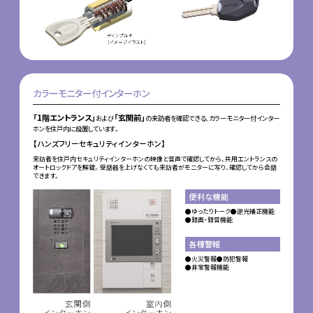
カラーモニター付インターホン
「1階エントランス」
「玄関前」
および
の来訪者を確認できる、カラーモニター付インター
ホンを住戸内に設置しています。
【ハンズフリーセキュリティインターホン】
来訪者を住戸内セキュリティインターホンの映像と音声で確認してから、共用エントランスの
オートロックドアを解錠。受話器を上げなくても来訪者がモニターに写り、確認してから会話
できます。
便利な機能
●ゆったりトーク
●逆光補正機能
●録画・録音機能
各種警報
●火災警報
●防犯警報
●非常警報機能