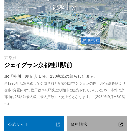
京都府
ジェイグラン京都桂川駅前
JR「桂川」駅徒歩１分。230家族の暮らし始まる。
※1995年以降京都市で分譲された新築分譲マンションの内、JR沿線各駅より
徒歩1分圏内かつ総戸数200戸以上の物件は建築されていないため、本件は京
都市内JR駅前最大級（最大戸数）・史上初となります。（2024年9月MRC調
べ）
公式サイト
資料請求