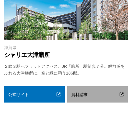
滋賀県
シャリエ大津膳所
２線３駅へフラットアクセス、JR「膳所」駅徒歩７分。解放感あ
ふれる大津膳所に、空と緑に憩う186邸。
公式サイト
資料請求