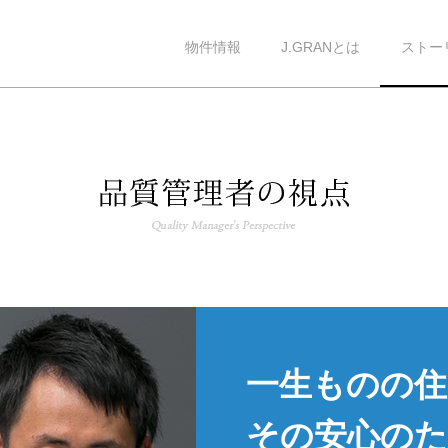
物件情報
J.GRANとは
ストー
一生ものの
その安心のた