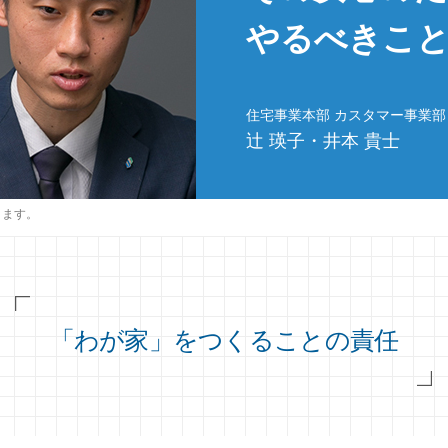
やるべきこ
住宅事業本部 カスタマー事業部
辻 瑛子・井本 貴士
ります。
「わが家」をつくることの責任